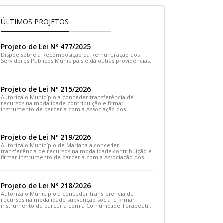
ÚLTIMOS PROJETOS
Projeto de Lei Nº 477/2025
Dispõe sobre a Recomposição da Remuneração dos
Servidores Públicos Municipais e dá outras providências.
Projeto de Lei Nº 215/2026
Autoriza o Município a conceder transferência de
recursos na modalidade contribuição e firmar
instrumento de parceria com a Associação dos
Moradores do Distrito de Cachoeira do Brumado e dá
outras providências
Projeto de Lei Nº 219/2026
Autoriza o Município de Mariana a conceder
transferência de recursos na modalidade contribuição e
firmar instrumento de parceria com a Associação dos
Artesãos e Produtores Caseiros de Cláudio Manoel e dá
outras providências.
Projeto de Lei Nº 218/2026
Autoriza o Município a conceder transferência de
recursos na modalidade subvenção social e firmar
instrumento de parceria com a Comunidade Terapêutica
Emanuel – COTEREM e dá outras providências.