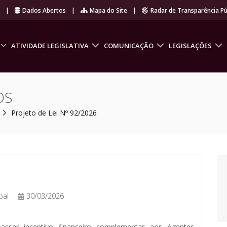
r
|
Dados Abertos
|
Mapa do Site
|
Radar de Transparência Pú
ATIVIDADE LEGISLATIVA
COMUNICAÇÃO
LEGISLAÇÕES
OS
Projeto de Lei Nº 92/2026
pal
30/03/2026
passar incentivo financeiro complementar aos Agentes