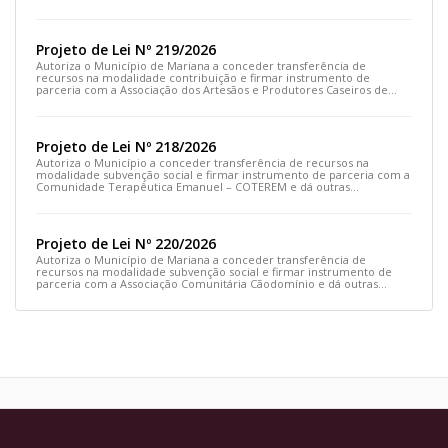
outras providências
Projeto de Lei Nº 219/2026
Autoriza o Município de Mariana a conceder transferência de
recursos na modalidade contribuição e firmar instrumento de
parceria com a Associação dos Artesãos e Produtores Caseiros de
Cláudio Manoel e dá outras providências.
Projeto de Lei Nº 218/2026
Autoriza o Município a conceder transferência de recursos na
modalidade subvenção social e firmar instrumento de parceria com a
Comunidade Terapêutica Emanuel – COTEREM e dá outras
providências.
Projeto de Lei Nº 220/2026
Autoriza o Município de Mariana a conceder transferência de
recursos na modalidade subvenção social e firmar instrumento de
parceria com a Associação Comunitária Cãodomínio e dá outras
providências