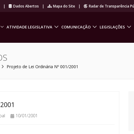
r
|
Dados Abertos
|
Mapa do Site
|
Radar de Transparência Pú
ATIVIDADE LEGISLATIVA
COMUNICAÇÃO
LEGISLAÇÕES
OS
Projeto de Lei Ordinária Nº 001/2001
/2001
pal
10/01/2001