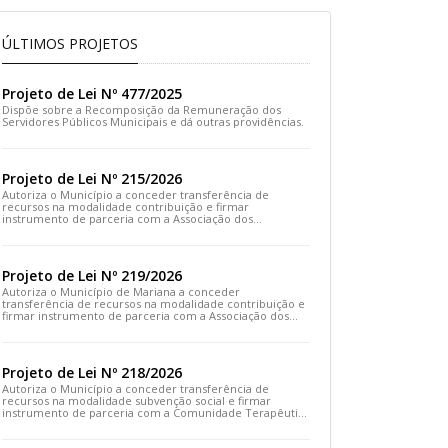
ÚLTIMOS PROJETOS
Projeto de Lei Nº 477/2025
Dispõe sobre a Recomposição da Remuneração dos
Servidores Públicos Municipais e dá outras providências.
Projeto de Lei Nº 215/2026
Autoriza o Município a conceder transferência de
recursos na modalidade contribuição e firmar
instrumento de parceria com a Associação dos
Moradores do Distrito de Cachoeira do Brumado e dá
outras providências
Projeto de Lei Nº 219/2026
Autoriza o Município de Mariana a conceder
transferência de recursos na modalidade contribuição e
firmar instrumento de parceria com a Associação dos
Artesãos e Produtores Caseiros de Cláudio Manoel e dá
outras providências.
Projeto de Lei Nº 218/2026
Autoriza o Município a conceder transferência de
recursos na modalidade subvenção social e firmar
instrumento de parceria com a Comunidade Terapêutica
Emanuel – COTEREM e dá outras providências.