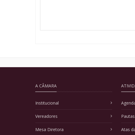
A CÂMARA
ATIVI
Institucional
Agenda
Vereadores
Pautas
Mesa Diretora
Atas d