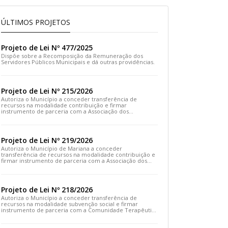
ÚLTIMOS PROJETOS
Projeto de Lei Nº 477/2025
Dispõe sobre a Recomposição da Remuneração dos
Servidores Públicos Municipais e dá outras providências.
Projeto de Lei Nº 215/2026
Autoriza o Município a conceder transferência de
recursos na modalidade contribuição e firmar
instrumento de parceria com a Associação dos
Moradores do Distrito de Cachoeira do Brumado e dá
outras providências
Projeto de Lei Nº 219/2026
Autoriza o Município de Mariana a conceder
transferência de recursos na modalidade contribuição e
firmar instrumento de parceria com a Associação dos
Artesãos e Produtores Caseiros de Cláudio Manoel e dá
outras providências.
Projeto de Lei Nº 218/2026
Autoriza o Município a conceder transferência de
recursos na modalidade subvenção social e firmar
instrumento de parceria com a Comunidade Terapêutica
Emanuel – COTEREM e dá outras providências.