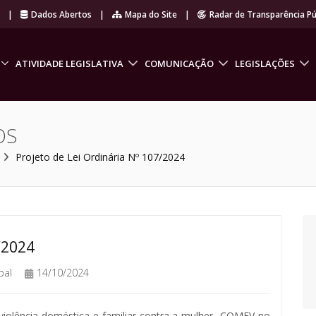
r
|
Dados Abertos
|
Mapa do Site
|
Radar de Transparência Pú
ATIVIDADE LEGISLATIVA
COMUNICAÇÃO
LEGISLAÇÕES
OS
Projeto de Lei Ordinária Nº 107/2024
/2024
pal
14/10/2024
violência doméstica e familiar contra a mulher- COMEV no