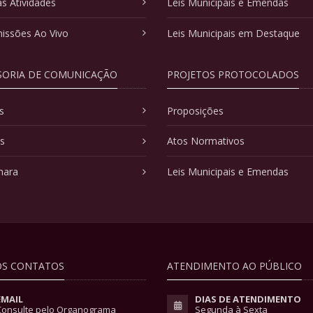
as Atividades
Leis Municipais e Emendas
issões Ao Vivo
Leis Municipais em Destaque
SORIA DE COMUNICAÇÃO
PROJETOS PROTOCOLADOS
s
Proposições
as
Atos Normativos
mara
Leis Municipais e Emendas
S CONTATOS
ATENDIMENTO AO PÚBLICO
EMAIL
DIAS DE ATENDIMENTO
Consulte pelo Organograma
Segunda à Sexta