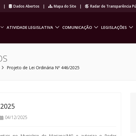
r
|
Dados Abertos
|
Mapa do Site
|
Radar de Transparência Pú
ATIVIDADE LEGISLATIVA
COMUNICAÇÃO
LEGISLAÇÕES
OS
Projeto de Lei Ordinária Nº 446/2025
/2025
04/12/2025
bientais no Município de Mariana/MG e autoriza o Poder