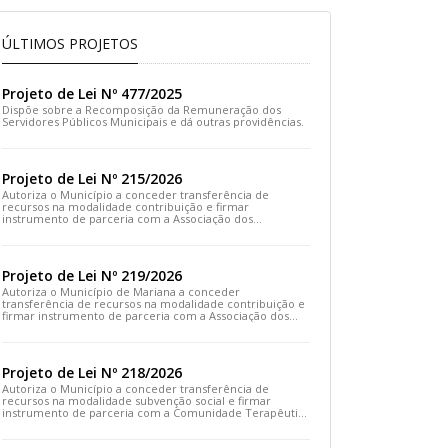
ÚLTIMOS PROJETOS
Projeto de Lei Nº 477/2025
Dispõe sobre a Recomposição da Remuneração dos
Servidores Públicos Municipais e dá outras providências.
Projeto de Lei Nº 215/2026
Autoriza o Município a conceder transferência de
recursos na modalidade contribuição e firmar
instrumento de parceria com a Associação dos
Moradores do Distrito de Cachoeira do Brumado e dá
outras providências
Projeto de Lei Nº 219/2026
Autoriza o Município de Mariana a conceder
transferência de recursos na modalidade contribuição e
firmar instrumento de parceria com a Associação dos
Artesãos e Produtores Caseiros de Cláudio Manoel e dá
outras providências.
Projeto de Lei Nº 218/2026
Autoriza o Município a conceder transferência de
recursos na modalidade subvenção social e firmar
instrumento de parceria com a Comunidade Terapêutica
Emanuel – COTEREM e dá outras providências.