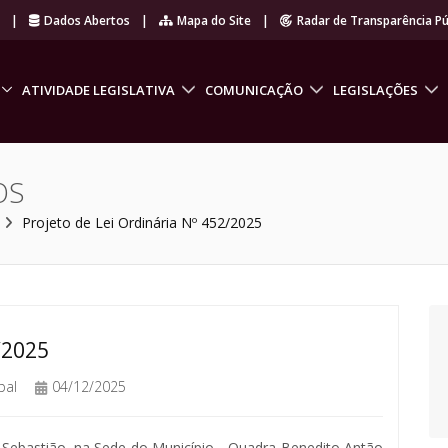
r
|
Dados Abertos
|
Mapa do Site
|
Radar de Transparência Pú
ATIVIDADE LEGISLATIVA
COMUNICAÇÃO
LEGISLAÇÕES
OS
Projeto de Lei Ordinária Nº 452/2025
/2025
pal
04/12/2025
 Sebastião, na Sede do Município - Quadra Benedito Antão