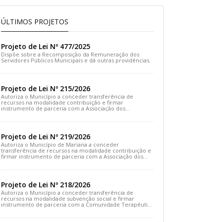
ÚLTIMOS PROJETOS
Projeto de Lei Nº 477/2025
Dispõe sobre a Recomposição da Remuneração dos
Servidores Públicos Municipais e dá outras providências.
Projeto de Lei Nº 215/2026
Autoriza o Município a conceder transferência de
recursos na modalidade contribuição e firmar
instrumento de parceria com a Associação dos
Moradores do Distrito de Cachoeira do Brumado e dá
outras providências
Projeto de Lei Nº 219/2026
Autoriza o Município de Mariana a conceder
transferência de recursos na modalidade contribuição e
firmar instrumento de parceria com a Associação dos
Artesãos e Produtores Caseiros de Cláudio Manoel e dá
outras providências.
Projeto de Lei Nº 218/2026
Autoriza o Município a conceder transferência de
recursos na modalidade subvenção social e firmar
instrumento de parceria com a Comunidade Terapêutica
Emanuel – COTEREM e dá outras providências.