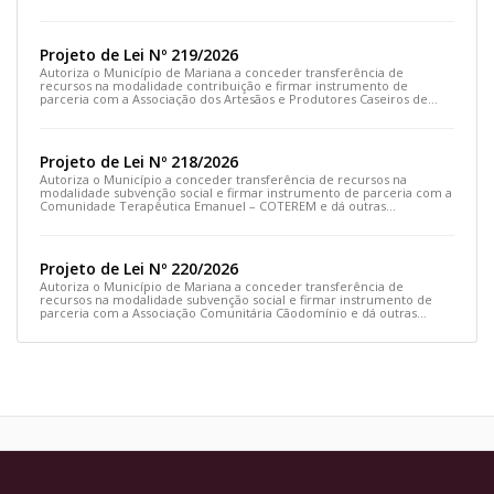
outras providências
Projeto de Lei Nº 219/2026
Autoriza o Município de Mariana a conceder transferência de
recursos na modalidade contribuição e firmar instrumento de
parceria com a Associação dos Artesãos e Produtores Caseiros de
Cláudio Manoel e dá outras providências.
Projeto de Lei Nº 218/2026
Autoriza o Município a conceder transferência de recursos na
modalidade subvenção social e firmar instrumento de parceria com a
Comunidade Terapêutica Emanuel – COTEREM e dá outras
providências.
Projeto de Lei Nº 220/2026
Autoriza o Município de Mariana a conceder transferência de
recursos na modalidade subvenção social e firmar instrumento de
parceria com a Associação Comunitária Cãodomínio e dá outras
providências