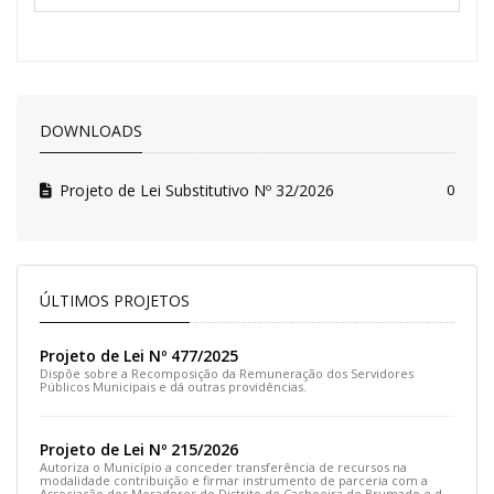
DOWNLOADS
Projeto de Lei Substitutivo Nº 32/2026
0
ÚLTIMOS PROJETOS
Projeto de Lei Nº 477/2025
Dispõe sobre a Recomposição da Remuneração dos Servidores
Públicos Municipais e dá outras providências.
Projeto de Lei Nº 215/2026
Autoriza o Município a conceder transferência de recursos na
modalidade contribuição e firmar instrumento de parceria com a
Associação dos Moradores do Distrito de Cachoeira do Brumado e dá