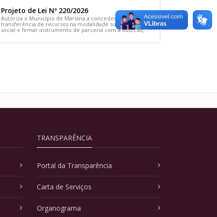
Projeto de Lei Nº 220/2026
Autoriza o Município de Mariana a conceder
transferência de recursos na modalidade subvenção
social e firmar instrumento de parceria com a Associação
Comunitária Cãodomínio e dá outras providências
TRANSPARÊNCIA
Portal da Transparência
Carta de Serviços
Organograma