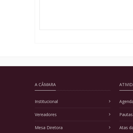
A CÂMARA
ATIVI
Institucional
Agenda
Vereadores
Pautas
Mesa Diretora
Atas d