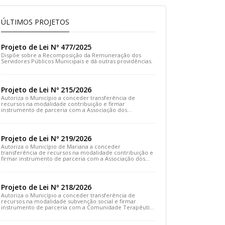
ÚLTIMOS PROJETOS
Projeto de Lei Nº 477/2025
Dispõe sobre a Recomposição da Remuneração dos
Servidores Públicos Municipais e dá outras providências.
Projeto de Lei Nº 215/2026
Autoriza o Município a conceder transferência de
recursos na modalidade contribuição e firmar
instrumento de parceria com a Associação dos
Moradores do Distrito de Cachoeira do Brumado e dá
outras providências
Projeto de Lei Nº 219/2026
Autoriza o Município de Mariana a conceder
transferência de recursos na modalidade contribuição e
firmar instrumento de parceria com a Associação dos
Artesãos e Produtores Caseiros de Cláudio Manoel e dá
outras providências.
Projeto de Lei Nº 218/2026
Autoriza o Município a conceder transferência de
recursos na modalidade subvenção social e firmar
instrumento de parceria com a Comunidade Terapêutica
Emanuel – COTEREM e dá outras providências.