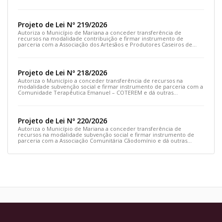
outras providências
Projeto de Lei Nº 219/2026
Autoriza o Município de Mariana a conceder transferência de
recursos na modalidade contribuição e firmar instrumento de
parceria com a Associação dos Artesãos e Produtores Caseiros de
Cláudio Manoel e dá outras providências.
Projeto de Lei Nº 218/2026
Autoriza o Município a conceder transferência de recursos na
modalidade subvenção social e firmar instrumento de parceria com a
Comunidade Terapêutica Emanuel – COTEREM e dá outras
providências.
Projeto de Lei Nº 220/2026
Autoriza o Município de Mariana a conceder transferência de
recursos na modalidade subvenção social e firmar instrumento de
parceria com a Associação Comunitária Cãodomínio e dá outras
providências