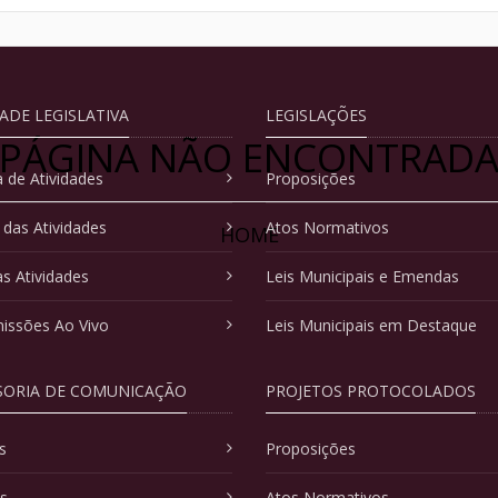
DADE LEGISLATIVA
LEGISLAÇÕES
PÁGINA NÃO ENCONTRAD
 de Atividades
Proposições
 das Atividades
Atos Normativos
HOME
as Atividades
Leis Municipais e Emendas
issões Ao Vivo
Leis Municipais em Destaque
SORIA DE COMUNICAÇÃO
PROJETOS PROTOCOLADOS
s
Proposições
as
Atos Normativos