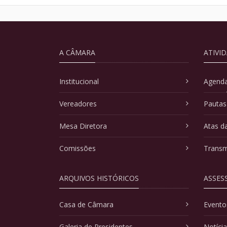
A CÂMARA
ATIVI
Institucional
Agenda
Vereadores
Pautas
Mesa Diretora
Atas d
Comissões
Transm
ARQUIVOS HISTÓRICOS
ASSES
Casa de Câmara
Evento
Galeria de Presidentes
Notíci