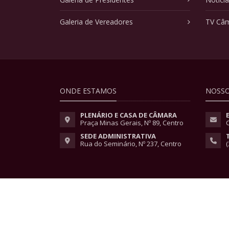
Galeria de Vereadores
TV Câ
ONDE ESTAMOS
NOSSO
PLENÁRIO E CASA DE CÂMARA
Praça Minas Gerais, Nº 89, Centro
SEDE ADMINISTRATIVA
Rua do Seminário, Nº 237, Centro
(
Copyright © 2026 - Todos os direitos reservados.
Lei Geral de Proteção de Dados
|
Políticas de Pri