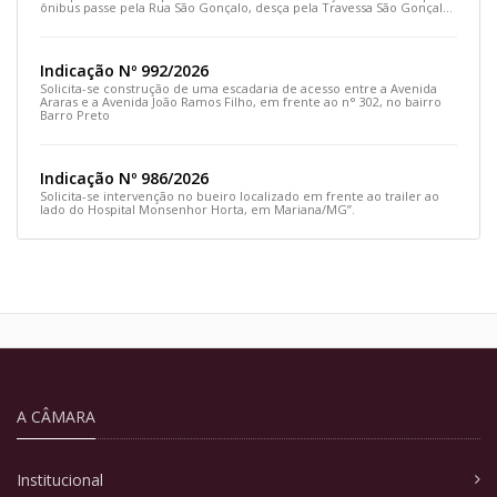
ônibus passe pela Rua São Gonçalo, desça pela Travessa São Gonçalo
e siga pela Rua Prefeito João Sampaio
Indicação Nº 992/2026
Solicita-se construção de uma escadaria de acesso entre a Avenida
Araras e a Avenida João Ramos Filho, em frente ao n° 302, no bairro
Barro Preto
Indicação Nº 986/2026
Solicita-se intervenção no bueiro localizado em frente ao trailer ao
lado do Hospital Monsenhor Horta, em Mariana/MG”.
A CÂMARA
Institucional