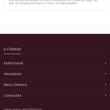
Solicita-se intervenção no bueiro localizado em frente ao trailer ao
lado do Hospital Monsenhor Horta, em Mariana/MG”.
A CÂMARA
Institucional
Vereadores
Mesa Diretora
Comissões
ARQUIVOS HISTÓRICOS