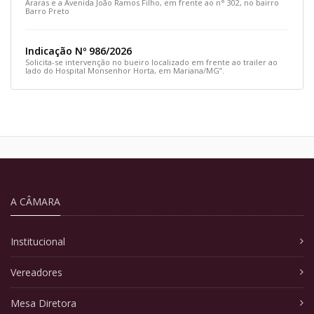
Araras e a Avenida João Ramos Filho, em frente ao n° 302, no bairro
Barro Preto
Indicação Nº 986/2026
Solicita-se intervenção no bueiro localizado em frente ao trailer ao
lado do Hospital Monsenhor Horta, em Mariana/MG”.
A CÂMARA
Institucional
Vereadores
Mesa Diretora