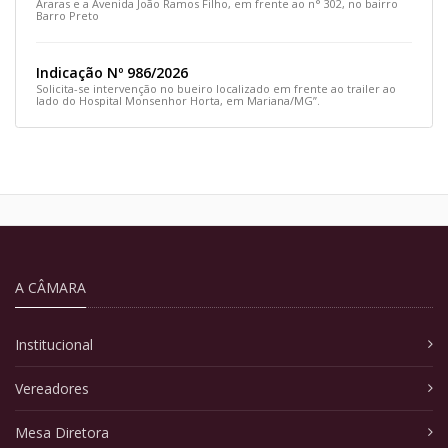
Araras e a Avenida João Ramos Filho, em frente ao n° 302, no bairro
Barro Preto
Indicação Nº 986/2026
Solicita-se intervenção no bueiro localizado em frente ao trailer ao
lado do Hospital Monsenhor Horta, em Mariana/MG”.
A CÂMARA
Institucional
Vereadores
Mesa Diretora