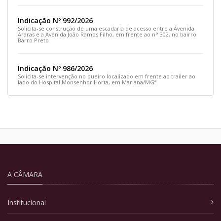
Indicação Nº 992/2026
Solicita-se construção de uma escadaria de acesso entre a Avenida
Araras e a Avenida João Ramos Filho, em frente ao n° 302, no bairro
Barro Preto
Indicação Nº 986/2026
Solicita-se intervenção no bueiro localizado em frente ao trailer ao
lado do Hospital Monsenhor Horta, em Mariana/MG”.
A CÂMARA
Institucional