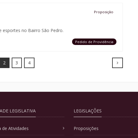
Proposição
e esportes no Bairro São Pedro.
Pedido de Providência
Next
2
3
4
DADE LEGISLATIVA
LEGISLAÇÕES
 de Atividades
Proposições