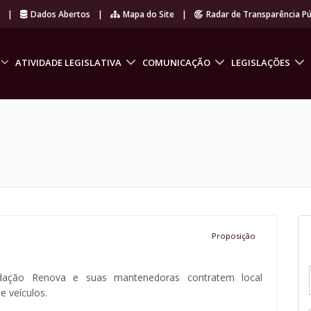
r
|
Dados Abertos
|
Mapa do Site
|
Radar de Transparência Pú
ATIVIDADE LEGISLATIVA
COMUNICAÇÃO
LEGISLAÇÕES
Proposição
ndação Renova e suas mantenedoras contratem local
e veículos.