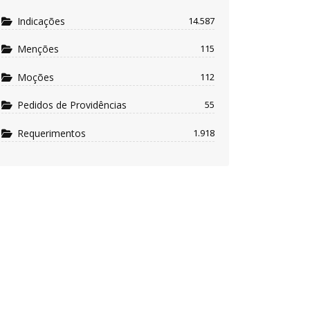
Indicações
14.587
Menções
115
Moções
112
Pedidos de Providências
55
Requerimentos
1.918