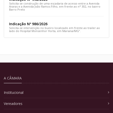
Solicita-se construção de uma escadaria de acesso entre a Avenida
Araras e a Avenida João Ramos Filho, em frente ao n° 302, no bairro
Barro Preto
Indicação Nº 986/2026
Solicita-se intervenção no bueiro localizado em frente ao trailer ao
lado do Hospital Monsenhor Horta, em Mariana/MG”.
A CÂMARA
Institucional
Vereadores