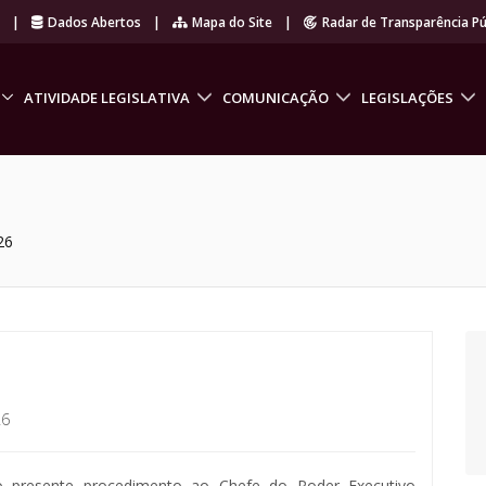
r
|
Dados Abertos
|
Mapa do Site
|
Radar de Transparência Pú
ATIVIDADE LEGISLATIVA
COMUNICAÇÃO
LEGISLAÇÕES
26
26
o presente procedimento ao Chefe do Poder Executivo