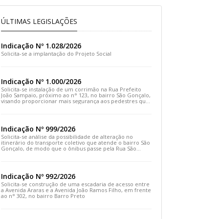
ÚLTIMAS LEGISLAÇÕES
Indicação Nº 1.028/2026
Solicita-se a implantação do Projeto Social
Indicação Nº 1.000/2026
Solicita-se instalação de um corrimão na Rua Prefeito
João Sampaio, próximo ao n° 123, no bairro São Gonçalo,
visando proporcionar mais segurança aos pedestres que
transitam pelo local
Indicação Nº 999/2026
Solicita-se análise da possibilidade de alteração no
itinerário do transporte coletivo que atende o bairro São
Gonçalo, de modo que o ônibus passe pela Rua São
Gonçalo, desça pela Travessa São Gonçalo e siga pela
Rua Prefeito João Sampaio
Indicação Nº 992/2026
Solicita-se construção de uma escadaria de acesso entre
a Avenida Araras e a Avenida João Ramos Filho, em frente
ao n° 302, no bairro Barro Preto