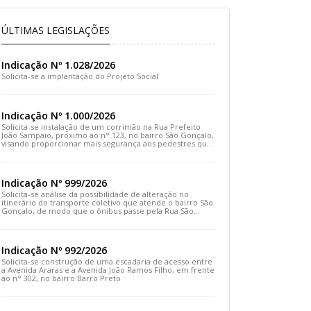
ÚLTIMAS LEGISLAÇÕES
Indicação Nº 1.028/2026
Solicita-se a implantação do Projeto Social
Indicação Nº 1.000/2026
Solicita-se instalação de um corrimão na Rua Prefeito
João Sampaio, próximo ao n° 123, no bairro São Gonçalo,
visando proporcionar mais segurança aos pedestres que
transitam pelo local
Indicação Nº 999/2026
Solicita-se análise da possibilidade de alteração no
itinerário do transporte coletivo que atende o bairro São
Gonçalo, de modo que o ônibus passe pela Rua São
Gonçalo, desça pela Travessa São Gonçalo e siga pela
Rua Prefeito João Sampaio
Indicação Nº 992/2026
Solicita-se construção de uma escadaria de acesso entre
a Avenida Araras e a Avenida João Ramos Filho, em frente
ao n° 302, no bairro Barro Preto