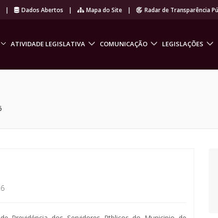
r
|
Dados Abertos
|
Mapa do Site
|
Radar de Transparência Pú
ATIVIDADE LEGISLATIVA
COMUNICAÇÃO
LEGISLAÇÕES
6
26
de Previdéncia dos Servidores Ptblicos do Municipio de