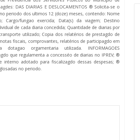
rmagdes: DAS DIARIAS E DESLOCAMENTOS ® Solicita-se o
s no periodo dos ultimos 12 (doze) meses, contendo: Nome
o; Cargo/fungao exercida; Data(s) da viagem; Destino
ndividual de cada diaria concedida; Quantidade de diarias por
ransporte utilizado; Copia dos relatérios de prestagdo de
tas fiscais, comprovantes, relatérios de participagdo em
a dotagao orgamentaria utilizada. INFORMAGOES
do que regulamenta a concesséo de diarias no IPREV; ®
le interno adotado para fiscalizagdo dessas despesas; ®
 glosadas no periodo.