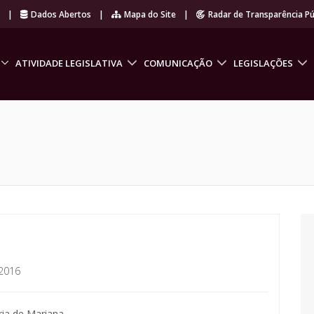
r
|
Dados Abertos
|
Mapa do Site
|
Radar de Transparência Pú
ATIVIDADE LEGISLATIVA
COMUNICAÇÃO
LEGISLAÇÕES
2016
ia de Mariana.