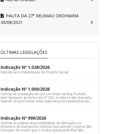
PAUTA DA 27° REUNIAO ORDINARIA
30/08/2021
0
ÚLTIMAS LEGISLAÇÕES
Indicação Nº 1.028/2026
Solicita-se a implantação do Projeto Social
Indicação Nº 1.000/2026
Solicita-se instalação de um corrimão na Rua Prefeito
João Sampaio, próximo ao n° 123, no bairro São Gonçalo,
visando proporcionar mais segurança aos pedestres que
transitam pelo local
Indicação Nº 999/2026
Solicita-se análise da possibilidade de alteração no
itinerário do transporte coletivo que atende o bairro São
Gonçalo, de modo que o ônibus passe pela Rua São
Gonçalo, desça pela Travessa São Gonçalo e siga pela