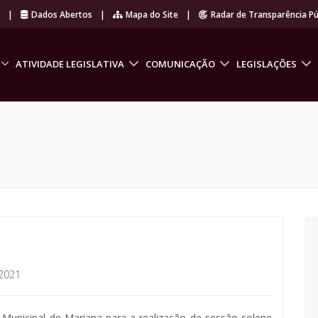
r
|
Dados Abertos
|
Mapa do Site
|
Radar de Transparência Pú
ATIVIDADE LEGISLATIVA
COMUNICAÇÃO
LEGISLAÇÕES
2021
Municipal de Mariana para a realização de sessão solene