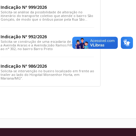
Indicação Nº 999/2026
Solicita-se análise da possibilidade de alteração no
itinerário do transporte coletivo que atende o bairro São
Gonçalo, de modo que o ônibus passe pela Rua São
Gonçalo, desça pela Travessa São Gonçalo e siga pela
Rua Prefeito João Sampaio
Indicação Nº 992/2026
Solicita-se construção de uma escadaria de acesso entre
a Avenida Araras e a Avenida João Ramos Filho, em frente
ao n° 302, no bairro Barro Preto
Indicação Nº 986/2026
Solicita-se intervenção no bueiro localizado em frente ao
trailer ao lado do Hospital Monsenhor Horta, em
Mariana/MG”.