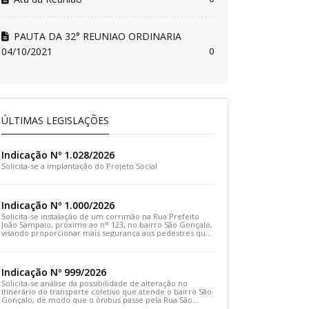
PAUTA DA 32° REUNIAO ORDINARIA
04/10/2021
0
ÚLTIMAS LEGISLAÇÕES
Indicação Nº 1.028/2026
Solicita-se a implantação do Projeto Social
Indicação Nº 1.000/2026
Solicita-se instalação de um corrimão na Rua Prefeito
João Sampaio, próximo ao n° 123, no bairro São Gonçalo,
visando proporcionar mais segurança aos pedestres que
transitam pelo local
Indicação Nº 999/2026
Solicita-se análise da possibilidade de alteração no
itinerário do transporte coletivo que atende o bairro São
Gonçalo, de modo que o ônibus passe pela Rua São
Gonçalo, desça pela Travessa São Gonçalo e siga pela