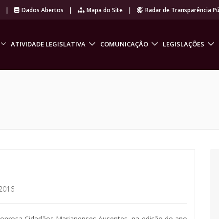
r
|
Dados Abertos
|
Mapa do Site
|
Radar de Transparência Pú
ATIVIDADE LEGISLATIVA
COMUNICAÇÃO
LEGISLAÇÕES
2016
nrosa Cidadãos Marianenses Ausentes, na edição do ano