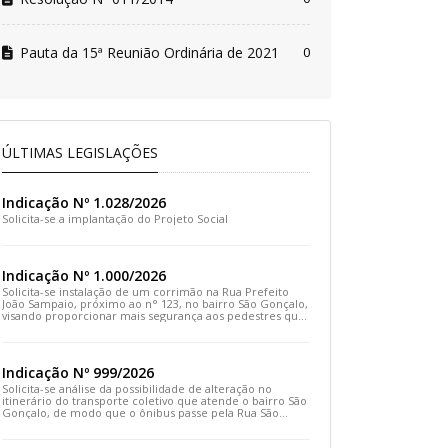
Pauta da 15ª Reunião Ordinária de 2021
0
ÚLTIMAS LEGISLAÇÕES
Indicação Nº 1.028/2026
Solicita-se a implantação do Projeto Social
Indicação Nº 1.000/2026
Solicita-se instalação de um corrimão na Rua Prefeito
João Sampaio, próximo ao n° 123, no bairro São Gonçalo,
visando proporcionar mais segurança aos pedestres que
transitam pelo local
Indicação Nº 999/2026
Solicita-se análise da possibilidade de alteração no
itinerário do transporte coletivo que atende o bairro São
Gonçalo, de modo que o ônibus passe pela Rua São
Gonçalo, desça pela Travessa São Gonçalo e siga pela
Rua Prefeito João Sampaio