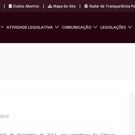
r
|
Dados Abertos
|
Mapa do Site
|
Radar de Transparência Pú
ATIVIDADE LEGISLATIVA
COMUNICAÇÃO
LEGISLAÇÕES
2014
 mês de dezembro de 2014, aos servidores da Câmara