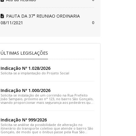
PAUTA DA 37° REUNIAO ORDINARIA
08/11/2021
0
ÚLTIMAS LEGISLAÇÕES
Indicação Nº 1.028/2026
Solicita-se a implantação do Projeto Social
Indicação Nº 1.000/2026
Solicita-se instalação de um corrimão na Rua Prefeito
João Sampaio, próximo ao n° 123, no bairro São Gonçalo,
visando proporcionar mais segurança aos pedestres que
transitam pelo local
Indicação Nº 999/2026
Solicita-se análise da possibilidade de alteração no
itinerário do transporte coletivo que atende o bairro São
Gonçalo, de modo que o ônibus passe pela Rua São
Gonçalo, desça pela Travessa São Gonçalo e siga pela