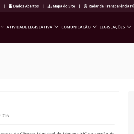
r
|
Dados Abertos
|
Mapa do Site
|
Radar de Transparência Pú
ATIVIDADE LEGISLATIVA
COMUNICAÇÃO
LEGISLAÇÕES
2016
iretora da Câmara Municipal de Mariana MG na sessão de