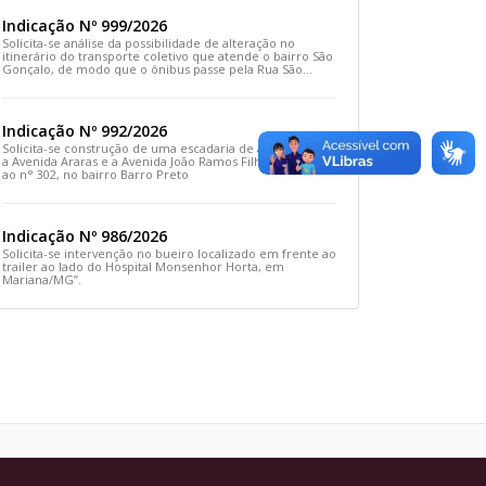
Indicação Nº 999/2026
Solicita-se análise da possibilidade de alteração no
itinerário do transporte coletivo que atende o bairro São
Gonçalo, de modo que o ônibus passe pela Rua São
Gonçalo, desça pela Travessa São Gonçalo e siga pela
Rua Prefeito João Sampaio
Indicação Nº 992/2026
Solicita-se construção de uma escadaria de acesso entre
a Avenida Araras e a Avenida João Ramos Filho, em frente
ao n° 302, no bairro Barro Preto
Indicação Nº 986/2026
Solicita-se intervenção no bueiro localizado em frente ao
trailer ao lado do Hospital Monsenhor Horta, em
Mariana/MG”.