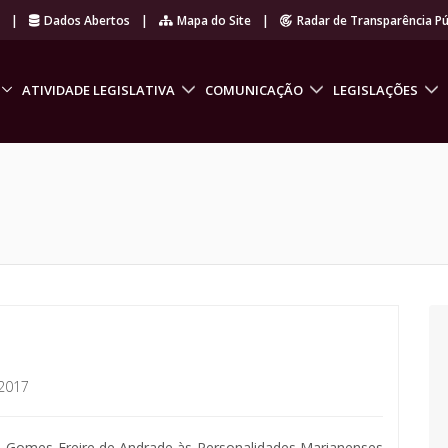
r
|
Dados Abertos
|
Mapa do Site
|
Radar de Transparência Pú
ATIVIDADE LEGISLATIVA
COMUNICAÇÃO
LEGISLAÇÕES
2017
 Gomes Freire de Andrade às Personalidades Marianenses