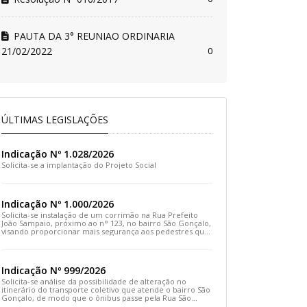
PAUTA DA 3° REUNIAO ORDINARIA
21/02/2022
0
ÚLTIMAS LEGISLAÇÕES
Indicação Nº 1.028/2026
Solicita-se a implantação do Projeto Social
Indicação Nº 1.000/2026
Solicita-se instalação de um corrimão na Rua Prefeito
João Sampaio, próximo ao n° 123, no bairro São Gonçalo,
visando proporcionar mais segurança aos pedestres que
transitam pelo local
Indicação Nº 999/2026
Solicita-se análise da possibilidade de alteração no
itinerário do transporte coletivo que atende o bairro São
Gonçalo, de modo que o ônibus passe pela Rua São
Gonçalo, desça pela Travessa São Gonçalo e siga pela