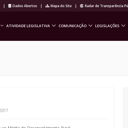
r
|
Dados Abertos
|
Mapa do Site
|
Radar de Transparência Pú
ATIVIDADE LEGISLATIVA
COMUNICAÇÃO
LEGISLAÇÕES
2017
 ao Mérito do Desenvolvimento Rural.