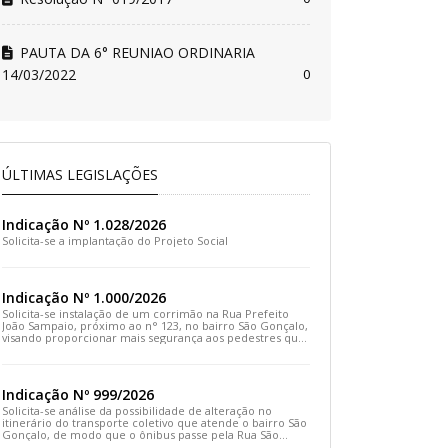
PAUTA DA 6° REUNIAO ORDINARIA
14/03/2022
0
ÚLTIMAS LEGISLAÇÕES
Indicação Nº 1.028/2026
Solicita-se a implantação do Projeto Social
Indicação Nº 1.000/2026
Solicita-se instalação de um corrimão na Rua Prefeito
João Sampaio, próximo ao n° 123, no bairro São Gonçalo,
visando proporcionar mais segurança aos pedestres que
transitam pelo local
Indicação Nº 999/2026
Solicita-se análise da possibilidade de alteração no
itinerário do transporte coletivo que atende o bairro São
Gonçalo, de modo que o ônibus passe pela Rua São
Gonçalo, desça pela Travessa São Gonçalo e siga pela