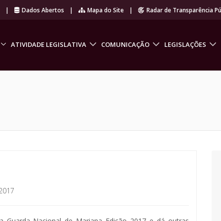
r
|
Dados Abertos
|
Mapa do Site
|
Radar de Transparência Pú
ATIVIDADE LEGISLATIVA
COMUNICAÇÃO
LEGISLAÇÕES
2017
a Guarda Nacional de Mariana Edição 2017 e dá outras