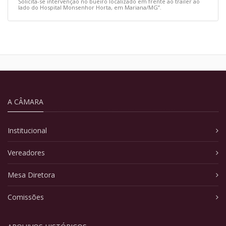
Solicita-se intervenção no bueiro localizado em frente ao trailer ao
lado do Hospital Monsenhor Horta, em Mariana/MG”.
A CÂMARA
Institucional
Vereadores
Mesa Diretora
Comissões