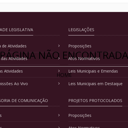
DADE LEGISLATIVA
LEGISLAÇÕES
 de Atividades
Proposições
PÁGINA NÃO ENCONTRAD
 das Atividades
Atos Normativos
as Atividades
Leis Municipais e Emendas
HOME
issões Ao Vivo
Leis Municipais em Destaque
SORIA DE COMUNICAÇÃO
PROJETOS PROTOCOLADOS
s
Proposições
as
Atos Normativos