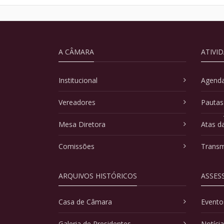
A CÂMARA
ATIVI
Institucional
Agenda
Vereadores
Pautas
Mesa Diretora
Atas d
Comissões
Transm
ARQUIVOS HISTÓRICOS
ASSES
Casa de Câmara
Evento
Galeria de Presidentes
Notíci