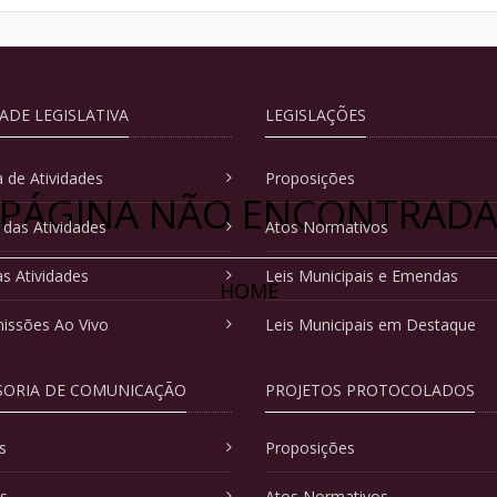
DADE LEGISLATIVA
LEGISLAÇÕES
 de Atividades
Proposições
PÁGINA NÃO ENCONTRAD
 das Atividades
Atos Normativos
as Atividades
Leis Municipais e Emendas
HOME
issões Ao Vivo
Leis Municipais em Destaque
SORIA DE COMUNICAÇÃO
PROJETOS PROTOCOLADOS
s
Proposições
as
Atos Normativos