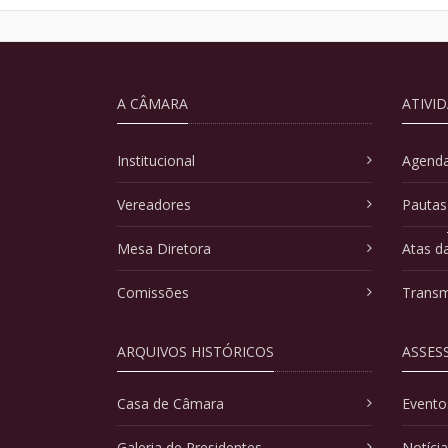
A CÂMARA
ATIVI
Institucional
Agenda
Vereadores
Pautas
Mesa Diretora
Atas d
Comissões
Transm
ARQUIVOS HISTÓRICOS
ASSES
Casa de Câmara
Evento
Galeria de Presidentes
Notíci