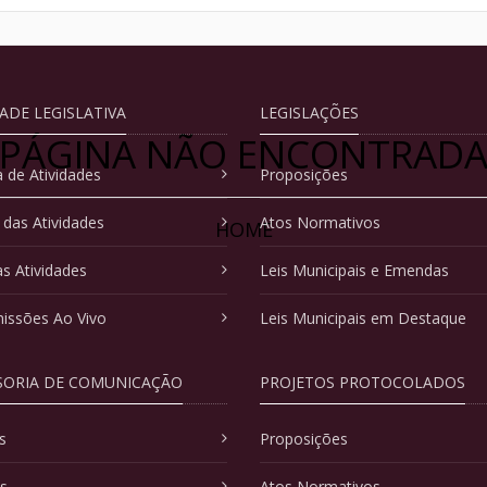
DADE LEGISLATIVA
LEGISLAÇÕES
PÁGINA NÃO ENCONTRAD
 de Atividades
Proposições
 das Atividades
Atos Normativos
HOME
as Atividades
Leis Municipais e Emendas
issões Ao Vivo
Leis Municipais em Destaque
SORIA DE COMUNICAÇÃO
PROJETOS PROTOCOLADOS
s
Proposições
as
Atos Normativos