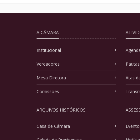
A CÂMARA
ATIVI
Institucional
Agenda
Vereadores
Pautas
Mesa Diretora
Atas d
Comissões
Transm
ARQUIVOS HISTÓRICOS
ASSES
Casa de Câmara
Evento
Galeria de Presidentes
Notíci