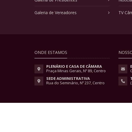
Galeria de Vereadores
TV Câ
ONDE ESTAMOS
NOSSO
PLENÁRIO E CASA DE CÂMARA
Praça Minas Gerais, Nº 89, Centro
SEDE ADMINISTRATIVA
Rua do Seminário, Nº 237, Centro
(
Copyright © 2026 - Todos os direitos reservados.
Lei Geral de Proteção de Dados
|
Políticas de Pri