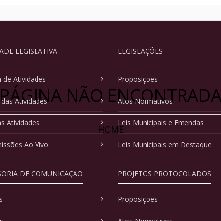
DADE LEGISLATIVA
LEGISLAÇÕES
 de Atividades
Proposições
PÁGINA NÃO ENCONTRAD
 das Atividades
Atos Normativos
as Atividades
Leis Municipais e Emendas
HOME
issões Ao Vivo
Leis Municipais em Destaque
SORIA DE COMUNICAÇÃO
PROJETOS PROTOCOLADOS
s
Proposições
as
Atos Normativos