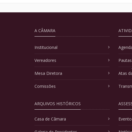
A CÂMARA
ATIVI
Institucional
Agenda
Vereadores
Pautas
Mesa Diretora
Atas d
Comissões
Transm
ARQUIVOS HISTÓRICOS
ASSES
Casa de Câmara
Evento
Galeria de Presidentes
Notíci