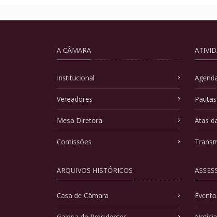
A CÂMARA
ATIVI
Institucional
Agenda
Vereadores
Pautas
Mesa Diretora
Atas d
Comissões
Transm
ARQUIVOS HISTÓRICOS
ASSES
Casa de Câmara
Evento
Galeria de Presidentes
Notíci