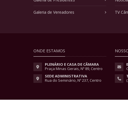
Galeria de Vereadores
TV Câ
ONDE ESTAMOS
NOSSO
PLENÁRIO E CASA DE CÂMARA
Praça Minas Gerais, Nº 89, Centro
SEDE ADMINISTRATIVA
Rua do Seminário, Nº 237, Centro
(
Copyright © 2026 - Todos os direitos reservados.
Lei Geral de Proteção de Dados
|
Políticas de Pri