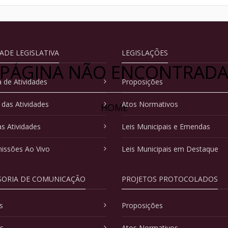
DADE LEGISLATIVA
LEGISLAÇÕES
PÁGINA NÃO ENCONTRAD
 de Atividades
Proposições
 das Atividades
Atos Normativos
HOME
as Atividades
Leis Municipais e Emendas
issões Ao Vivo
Leis Municipais em Destaque
SORIA DE COMUNICAÇÃO
PROJETOS PROTOCOLADOS
s
Proposições
as
Atos Normativos