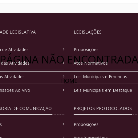
DADE LEGISLATIVA
LEGISLAÇÕES
 de Atividades
Proposições
PÁGINA NÃO ENCONTRAD
 das Atividades
Atos Normativos
as Atividades
Leis Municipais e Emendas
HOME
issões Ao Vivo
Leis Municipais em Destaque
SORIA DE COMUNICAÇÃO
PROJETOS PROTOCOLADOS
s
Proposições
as
Atos Normativos