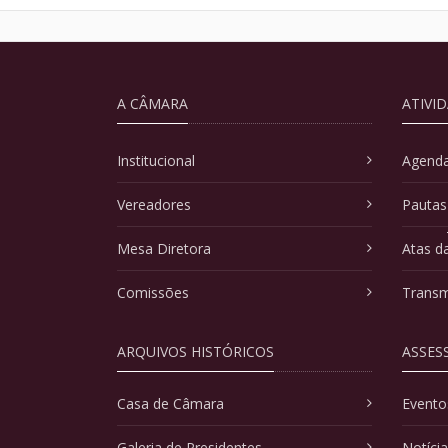
A CÂMARA
ATIVI
Institucional
Agenda
Vereadores
Pautas
Mesa Diretora
Atas d
Comissões
Transm
ARQUIVOS HISTÓRICOS
ASSES
Casa de Câmara
Evento
Galeria de Presidentes
Notíci