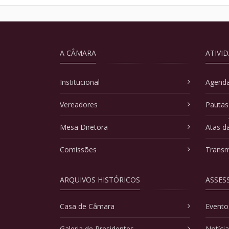
A CÂMARA
ATIVI
Institucional
Agenda
Vereadores
Pautas
Mesa Diretora
Atas d
Comissões
Transm
ARQUIVOS HISTÓRICOS
ASSES
Casa de Câmara
Evento
Galeria de Presidentes
Notíci