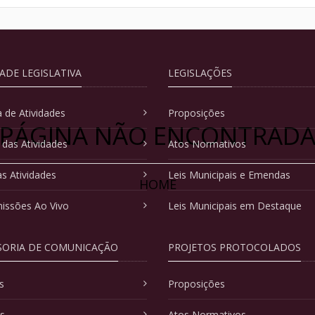
DADE LEGISLATIVA
LEGISLAÇÕES
 de Atividades
Proposições
PÁGINA NÃO ENCONTRAD
 das Atividades
Atos Normativos
as Atividades
Leis Municipais e Emendas
HOME
issões Ao Vivo
Leis Municipais em Destaque
SORIA DE COMUNICAÇÃO
PROJETOS PROTOCOLADOS
s
Proposições
as
Atos Normativos