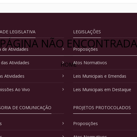
DADE LEGISLATIVA
LEGISLAÇÕES
PÁGINA NÃO ENCONTRAD
 de Atividades
Proposições
 das Atividades
Atos Normativos
HOME
as Atividades
Leis Municipais e Emendas
issões Ao Vivo
Leis Municipais em Destaque
SORIA DE COMUNICAÇÃO
PROJETOS PROTOCOLADOS
s
Proposições
as
Atos Normativos