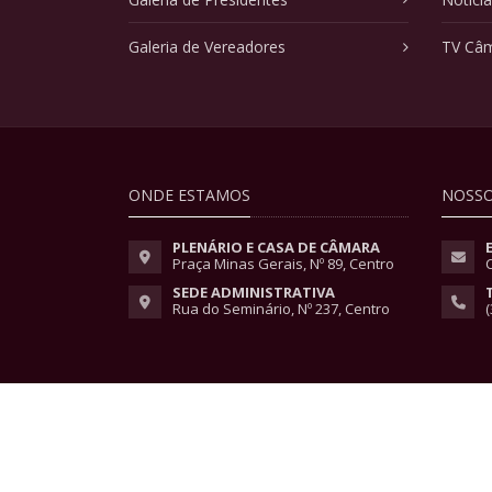
Galeria de Vereadores
TV Câ
ONDE ESTAMOS
NOSSO
PLENÁRIO E CASA DE CÂMARA
Praça Minas Gerais, Nº 89, Centro
SEDE ADMINISTRATIVA
Rua do Seminário, Nº 237, Centro
(
Copyright © 2026 - Todos os direitos reservados.
Lei Geral de Proteção de Dados
|
Políticas de Pri