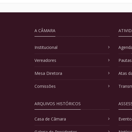
A CÂMARA
ATIVI
Institucional
Agenda
Vereadores
Pautas
Mesa Diretora
Atas d
Comissões
Transm
ARQUIVOS HISTÓRICOS
ASSES
Casa de Câmara
Evento
Galeria de Presidentes
Notíci