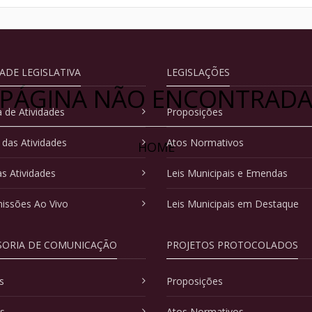
DADE LEGISLATIVA
LEGISLAÇÕES
PÁGINA NÃO ENCONTRAD
 de Atividades
Proposições
 das Atividades
Atos Normativos
HOME
as Atividades
Leis Municipais e Emendas
issões Ao Vivo
Leis Municipais em Destaque
SORIA DE COMUNICAÇÃO
PROJETOS PROTOCOLADOS
s
Proposições
as
Atos Normativos