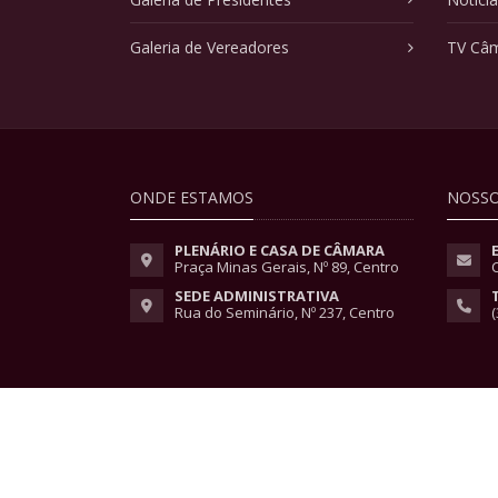
Galeria de Vereadores
TV Câ
ONDE ESTAMOS
NOSSO
PLENÁRIO E CASA DE CÂMARA
Praça Minas Gerais, Nº 89, Centro
SEDE ADMINISTRATIVA
Rua do Seminário, Nº 237, Centro
(
Copyright © 2026 - Todos os direitos reservados.
Lei Geral de Proteção de Dados
|
Políticas de Pri