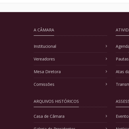
A CÂMARA
ATIVI
Institucional
Agenda
Vereadores
Pautas
Mesa Diretora
Atas d
Comissões
Transm
ARQUIVOS HISTÓRICOS
ASSES
Casa de Câmara
Evento
Galeria de Presidentes
Notíci