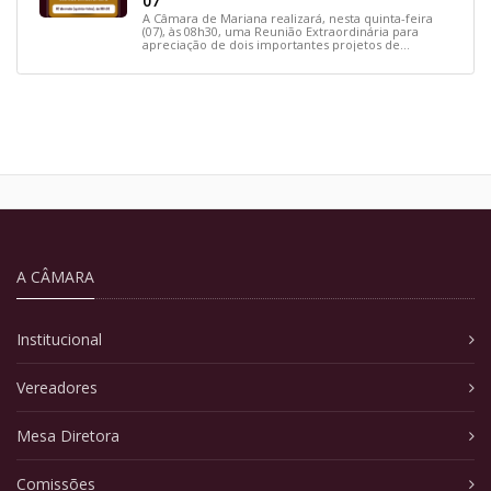
07
A Câmara de Mariana realizará, nesta quinta-feira
(07), às 08h30, uma Reunião Extraordinária para
apreciação de dois importantes projetos de
interesse do município.
A CÂMARA
Institucional
Vereadores
Mesa Diretora
Comissões