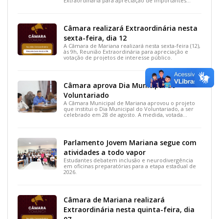
Extraordinária para apreciação de importantes
projetos de interesse do município.
Câmara realizará Extraordinária nesta
sexta-feira, dia 12
A Câmara de Mariana realizará nesta sexta-feira (12),
às 9h, Reunião Extraordinária para apreciação e
votação de projetos de interesse público.
Câmara aprova Dia Municipal do
Voluntariado
A Câmara Municipal de Mariana aprovou o projeto
que institui o Dia Municipal do Voluntariado, a ser
celebrado em 28 de agosto. A medida, votada
durante a 15ª Reunião Ordinária, busca reconhecer
ações solidárias e incentivar a participação social na
cidade.
Parlamento Jovem Mariana segue com
atividades a todo vapor
Estudantes debatem inclusão e neurodivergência
em oficinas preparatórias para a etapa estadual de
2026.
Câmara de Mariana realizará
Extraordinária nesta quinta-feira, dia