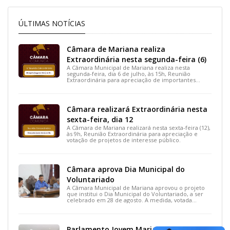
ÚLTIMAS NOTÍCIAS
Câmara de Mariana realiza
Extraordinária nesta segunda-feira (6)
A Câmara Municipal de Mariana realiza nesta
segunda-feira, dia 6 de julho, às 15h, Reunião
Extraordinária para apreciação de importantes
projetos de interesse do município.
Câmara realizará Extraordinária nesta
sexta-feira, dia 12
A Câmara de Mariana realizará nesta sexta-feira (12),
às 9h, Reunião Extraordinária para apreciação e
votação de projetos de interesse público.
Câmara aprova Dia Municipal do
Voluntariado
A Câmara Municipal de Mariana aprovou o projeto
que institui o Dia Municipal do Voluntariado, a ser
celebrado em 28 de agosto. A medida, votada
durante a 15ª Reunião Ordinária, busca reconhecer
ações solidárias e incentivar a participação social na
cidade.
Parlamento Jovem Mariana segue com