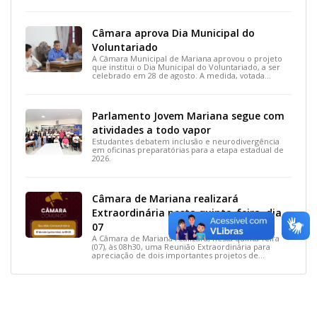
Câmara aprova Dia Municipal do
Voluntariado
A Câmara Municipal de Mariana aprovou o projeto
que institui o Dia Municipal do Voluntariado, a ser
celebrado em 28 de agosto. A medida, votada
durante a 15ª Reunião Ordinária, busca reconhecer
ações solidárias e incentivar a participação social na
cidade.
Parlamento Jovem Mariana segue com
atividades a todo vapor
Estudantes debatem inclusão e neurodivergência
em oficinas preparatórias para a etapa estadual de
2026.
Câmara de Mariana realizará
Extraordinária nesta quinta-feira, dia
07
A Câmara de Mariana realizará, nesta quinta-feira
(07), às 08h30, uma Reunião Extraordinária para
apreciação de dois importantes projetos de
interesse do município.