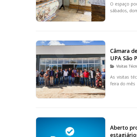
O espaço pod
sábados, dom
Câmara de
UPA São 
Visitas Técn
As visitas t
feira do mês
Aberto pr
estagiário