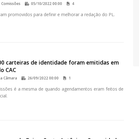
e Comissões
05/10/2022 00:00
4
ram promovidos para definir e melhorar a redação do PL.
00 carteiras de identidade foram emitidas em
lo CAC
da Câmara
26/09/2022 00:00
1
issões é a mesma de quando agendamentos eram feitos de
ial.