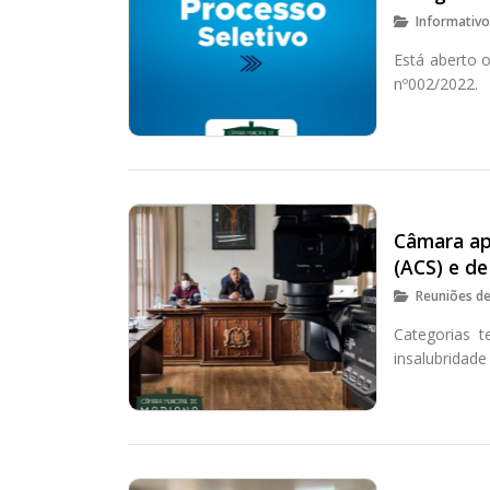
Informativ
Está aberto o
nº002/2022.
Câmara ap
(ACS) e d
Reuniões d
Categorias t
insalubridad