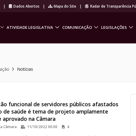
r
|
Dados Abertos
|
Mapa do Site
|
Radar de Transparência Pú
ATIVIDADE LEGISLATIVA
COMUNICAÇÃO
LEGISLAÇÕES
cação
Notícias
ão funcional de servidores públicos afastados
o de saúde é tema de projeto amplamente
e aprovado na Câmara
da Câmara
11/10/2022 00:00
4