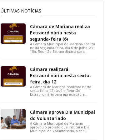
ÚLTIMAS NOTÍCIAS
Câmara de Mariana realiza
Extraordinária nesta
segunda-feira (6)
A Câmara Municipal de Mariana realiza
nesta segunda-feira, dia 6 de julho, às
15h, Reunião Extraordinária para
apreciação de importantes projetos de
interesse do município.
Câmara realizará
Extraordinária nesta sexta-
feira, dia 12
A Câmara de Mariana realizará nesta
sexta-feira (12), às 9h, Reunião
Extraordinária para apreciação e
votação de projetos de interesse
público.
Câmara aprova Dia Municipal
do Voluntariado
A Câmara Municipal de Mariana
aprovou o projeto que institui o Dia
Municipal do Voluntariado, a ser
celebrado em 28 de agosto. A medida,
votada durante a 15ª Reunião Ordinária,