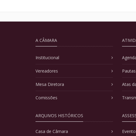
A CÂMARA
ATIVI
Institucional
Agenda
Vereadores
Pautas
Mesa Diretora
Atas d
Comissões
Transm
ARQUIVOS HISTÓRICOS
ASSES
Casa de Câmara
Evento