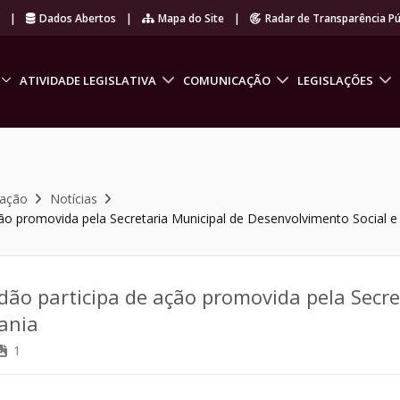
r
|
Dados Abertos
|
Mapa do Site
|
Radar de Transparência Pú
ATIVIDADE LEGISLATIVA
COMUNICAÇÃO
LEGISLAÇÕES
cação
Notícias
ão promovida pela Secretaria Municipal de Desenvolvimento Social e
ão participa de ação promovida pela Secre
ania
1