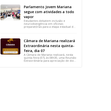
busca reconhecer ações solidárias e
incentivar a participação social na
Parlamento Jovem Mariana
cidade.
segue com atividades a todo
vapor
Estudantes debatem inclusão e
neurodivergência em oficinas
preparatórias para a etapa estadual de
2026.
Câmara de Mariana realizará
Extraordinária nesta quinta-
feira, dia 07
A Câmara de Mariana realizará, nesta
quinta-feira (07), às 08h30, uma Reunião
Extraordinária para apreciação de dois
importantes projetos de interesse do
município.