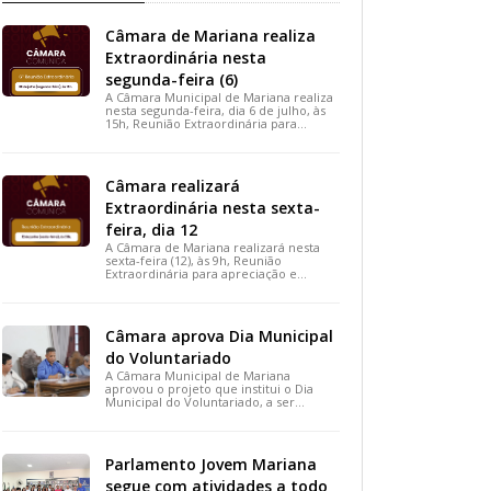
Câmara de Mariana realiza
Extraordinária nesta
segunda-feira (6)
A Câmara Municipal de Mariana realiza
nesta segunda-feira, dia 6 de julho, às
15h, Reunião Extraordinária para
apreciação de importantes projetos de
interesse do município.
Câmara realizará
Extraordinária nesta sexta-
feira, dia 12
A Câmara de Mariana realizará nesta
sexta-feira (12), às 9h, Reunião
Extraordinária para apreciação e
votação de projetos de interesse
público.
Câmara aprova Dia Municipal
do Voluntariado
A Câmara Municipal de Mariana
aprovou o projeto que institui o Dia
Municipal do Voluntariado, a ser
celebrado em 28 de agosto. A medida,
votada durante a 15ª Reunião Ordinária,
busca reconhecer ações solidárias e
incentivar a participação social na
Parlamento Jovem Mariana
cidade.
segue com atividades a todo