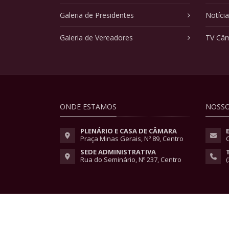
Galeria de Presidentes
Notíci
Galeria de Vereadores
TV Câ
ONDE ESTAMOS
NOSSO
PLENÁRIO E CASA DE CÂMARA
Praça Minas Gerais, Nº 89, Centro
SEDE ADMINISTRATIVA
Rua do Seminário, Nº 237, Centro
(
Copyright © 2026 - Todos os direitos reservados.
Lei Geral de Proteção de Dados
|
Políticas de Pri