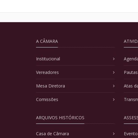
A CÂMARA
ATIVI
Institucional
Agenda
Vereadores
Pautas
Mesa Diretora
Atas d
Comissões
Transm
ARQUIVOS HISTÓRICOS
ASSES
Casa de Câmara
Evento