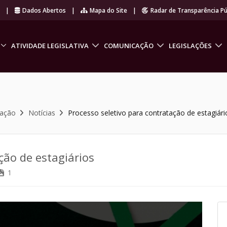
r
|
Dados Abertos
|
Mapa do Site
|
Radar de Transparência Pú
ATIVIDADE LEGISLATIVA
COMUNICAÇÃO
LEGISLAÇÕES
cação
Notícias
Processo seletivo para contratação de estagiári
ção de estagiários
1