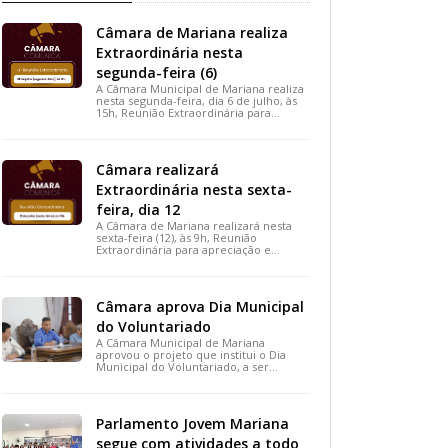
Câmara de Mariana realiza
Extraordinária nesta
segunda-feira (6)
A Câmara Municipal de Mariana realiza
nesta segunda-feira, dia 6 de julho, às
15h, Reunião Extraordinária para
apreciação de importantes projetos de
interesse do município.
Câmara realizará
Extraordinária nesta sexta-
feira, dia 12
A Câmara de Mariana realizará nesta
sexta-feira (12), às 9h, Reunião
Extraordinária para apreciação e
votação de projetos de interesse
público.
Câmara aprova Dia Municipal
do Voluntariado
A Câmara Municipal de Mariana
aprovou o projeto que institui o Dia
Municipal do Voluntariado, a ser
celebrado em 28 de agosto. A medida,
votada durante a 15ª Reunião Ordinária,
busca reconhecer ações solidárias e
incentivar a participação social na
Parlamento Jovem Mariana
cidade.
segue com atividades a todo