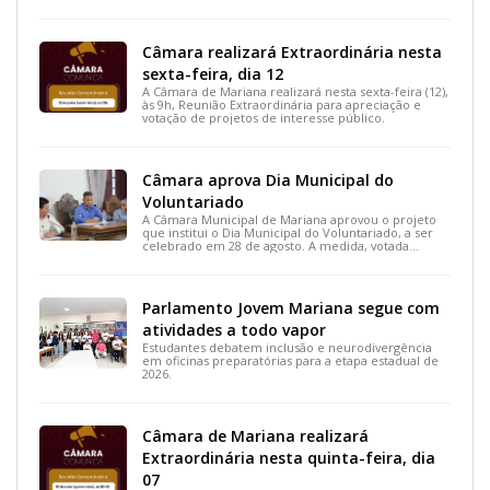
projetos de interesse do município.
Câmara realizará Extraordinária nesta
sexta-feira, dia 12
A Câmara de Mariana realizará nesta sexta-feira (12),
às 9h, Reunião Extraordinária para apreciação e
votação de projetos de interesse público.
Câmara aprova Dia Municipal do
Voluntariado
A Câmara Municipal de Mariana aprovou o projeto
que institui o Dia Municipal do Voluntariado, a ser
celebrado em 28 de agosto. A medida, votada
durante a 15ª Reunião Ordinária, busca reconhecer
ações solidárias e incentivar a participação social na
cidade.
Parlamento Jovem Mariana segue com
atividades a todo vapor
Estudantes debatem inclusão e neurodivergência
em oficinas preparatórias para a etapa estadual de
2026.
Câmara de Mariana realizará
Extraordinária nesta quinta-feira, dia
07