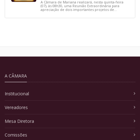
A Câmara de Mariana realizará, nesta quinta-feira
(07), às 08h30, uma Reunião Extraordinária para
apreciação de dois importantes projetos de
interesse do município.
A CÂMARA
Institucional
Vereadores
Mesa Diretora
Comissões