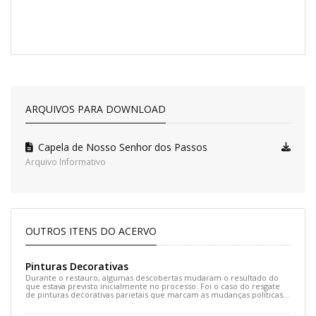
ARQUIVOS PARA DOWNLOAD
Capela de Nosso Senhor dos Passos
Arquivo Informativo
OUTROS ITENS DO ACERVO
Pinturas Decorativas
Durante o restauro, algumas descobertas mudaram o resultado do
que estava previsto inicialmente no processo. Foi o caso do resgate
de pinturas decorativas parietais que marcam as mudanças políticas
da instituição, além de grafismos e inscrições que estavam embaixo
de várias camadas de tinta.