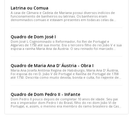
Latrina ou Comua
A casa de Câmara e Cadeia de Mariana possui diversos indícios de
funcionamento de banheiros ou latrinas. Os banheiros eram
denominados comuas e estavam presentes em todas as celas da
cadeia e em algumas salas no segundo pavimento.
Quadro de Dom José I
Dom José I, Cognominado o Reformador, foi Rei de Portugal e
Algarves de 1750 até sua morte. Era o terceiro filho do rei João V e sua
esposa a rainha Maria Ana da Áustria. O seu reinado foi marcado
sobretudo pelas políticas do seu secretário de Estado, o Marquês de
Pombal, que reorganizou as leis, a economia e a sociedade
portuguesa, transformando Portugal num país moderno.
Quadro de Maria Ana D' Áustria - Obra I
Maria Ana Josefa Antônia Regina de Habsburgo, Maria Ana D' Áustria,
Foi esposa do rei D. João V de Portugal e Rainha de Portugal de 1708
até 1750. Descrita como muito devota, bonita e culta, foi regente de
Portugal em duas ocasiões, a 1716, quando o rei realizou uma viagem
para Alentejo, e a 1742, quando o rei adoeceu gravemente.
Quadro de Dom Pedro II - InFante
Dom Pedro II pouco depois de completar 10 anos de idade. Seu pai
era o imperador dom Pedro I do Brasil, filho do rei dom João VI de
Portugal, e, assim, o menino era membro do ramo brasileiro da Casa
de Bragança portuguesa. Sua mãe era a arquiduquesa Maria
Leopoldina da Áustria.