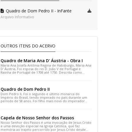
Quadro de Dom Pedro II - InFante
Arquivo Informativo
OUTROS ITENS DO ACERVO
Quadro de Maria Ana D' Áustria - Obra I
Maria Ana Josefa Antônia Regina de Habsburgo, Maria Ana
D' Áustria, Foi esposa do rei D. João V de Portugal e
Rainha de Portugal de 1708 até 1750. Descrita como
muito devota, bonita e culta, foi regente de Portugal em
duas ocasiões, a 1716, quando o rei realizou uma viagem
para Alentejo, e a 1742, quando o rei adoeceu
gravemente.
Quadro de Dom Pedro II
Dom Pedro II, Foi o segundo e último monarca do
Império do Brasil, tendo imperado no país durante um
período de 58 anos. Foi filho mais novo do imperador
Pedro I do Brasil e da imperatriz consorte Maria
Leopoldina da Áustria
Capela de Nosso Senhor dos Passos
Nosso Senhor dos Passos é uma invocação de Jesus Cristo
e uma devoção especial na Igreja Católica, que faz
memória ao trajeto percorrido por Jesus Cristo desde