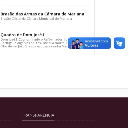
sua condenação à morte no pretório até o seu
sepultamento, após ter sido crucificado no Calvário.
Brasão das Armas da Câmara de Mariana
Brasão Oficial da Câmara Municipal de Mariana
Quadro de Dom José I
Dom José I, Cognominado o Reformador, foi Rei de
Portugal e Algarves de 1750 até sua morte. Era o terceiro
filho do rei João V e sua esposa a rainha Maria Ana da
Áustria. O seu reinado foi marcado sobretudo pelas
políticas do seu secretário de Estado, o Marquês de
Pombal, que reorganizou as leis, a economia e a
sociedade portuguesa, transformando Portugal num país
moderno.
TRANSPARÊNCIA