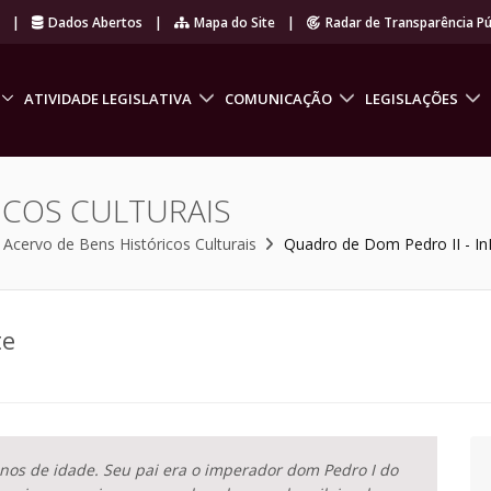
r
|
Dados Abertos
|
Mapa do Site
|
Radar de Transparência Pú
ATIVIDADE LEGISLATIVA
COMUNICAÇÃO
LEGISLAÇÕES
ICOS CULTURAIS
Acervo de Bens Históricos Culturais
Quadro de Dom Pedro II - In
te
nos de idade. Seu pai era o imperador dom Pedro I do