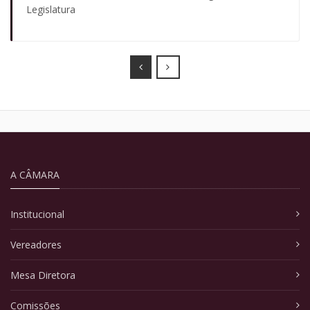
Legislatura
Prev
Next
A CÂMARA
Institucional
Vereadores
Mesa Diretora
Comissões