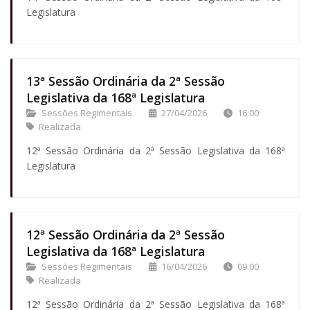
Legislatura
13ª Sessão Ordinária da 2ª Sessão
Legislativa da 168ª Legislatura
Sessões Regimentais
27/04/2026
16:00
Realizada
12ª Sessão Ordinária da 2ª Sessão Legislativa da 168ª
Legislatura
12ª Sessão Ordinária da 2ª Sessão
Legislativa da 168ª Legislatura
Sessões Regimentais
16/04/2026
09:00
Realizada
12ª Sessão Ordinária da 2ª Sessão Legislativa da 168ª