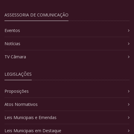
ASSESSORIA DE COMUNICAÇÃO
Eventos
Notícias
TV Câmara
LEGISLAÇÕES
Proposições
Atos Normativos
Leis Municipais e Emendas
Leis Municipais em Destaque