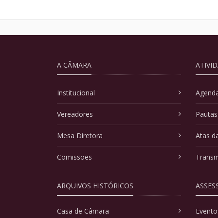
A CÂMARA
ATIVI
Institucional
Agenda
Vereadores
Pautas
Mesa Diretora
Atas d
Comissões
Transm
ARQUIVOS HISTÓRICOS
ASSES
Casa de Câmara
Evento