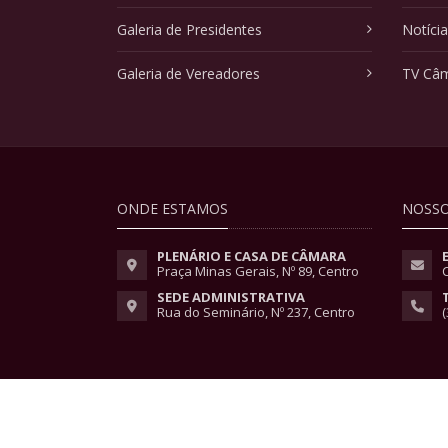
Galeria de Presidentes
Notíci
Galeria de Vereadores
TV Câ
ONDE ESTAMOS
NOSSO
PLENÁRIO E CASA DE CÂMARA
Praça Minas Gerais, Nº 89, Centro
SEDE ADMINISTRATIVA
Rua do Seminário, Nº 237, Centro
(
Copyright © 2026 - Todos os direitos reservados.
Lei Geral de Proteção de Dados
|
Políticas de Pri