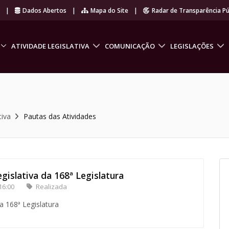
r
|
Dados Abertos
|
Mapa do Site
|
Radar de Transparência Pú
ATIVIDADE LEGISLATIVA
COMUNICAÇÃO
LEGISLAÇÕES
tiva
Pautas das Atividades
gislativa da 168ª Legislatura
16:00
Realizada
a 168ª Legislatura